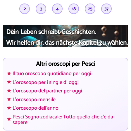
2
3
4
18
25
37
Dein Leben schreibt Geschichten.
Wir helfen dir, das nächste Kapitel zu wählen.
Altri oroscopi per Pesci
Il tuo oroscopo quotidiano per oggi
L'oroscopo per i single di oggi
L'oroscopo del partner per oggi
L'oroscopo mensile
L'oroscopo dell'anno
Pesci Segno zodiacale: Tutto quello che c'è da
sapere