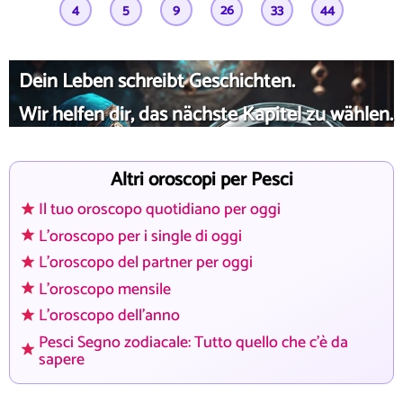
4
5
9
26
33
44
Dein Leben schreibt Geschichten.
Wir helfen dir, das nächste Kapitel zu wählen.
Altri oroscopi per Pesci
Il tuo oroscopo quotidiano per oggi
L'oroscopo per i single di oggi
L'oroscopo del partner per oggi
L'oroscopo mensile
L'oroscopo dell'anno
Pesci Segno zodiacale: Tutto quello che c'è da
sapere