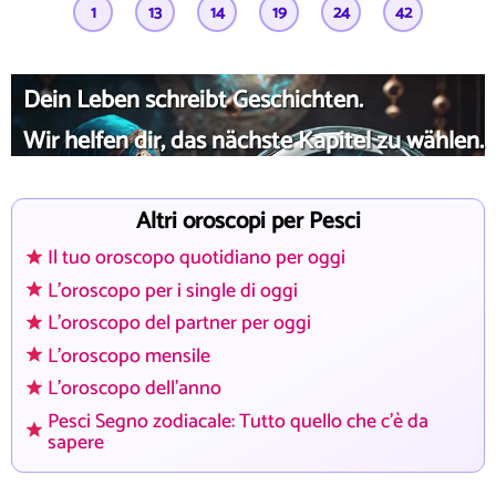
1
13
14
19
24
42
Dein Leben schreibt Geschichten.
Wir helfen dir, das nächste Kapitel zu wählen.
Altri oroscopi per Pesci
Il tuo oroscopo quotidiano per oggi
L'oroscopo per i single di oggi
L'oroscopo del partner per oggi
L'oroscopo mensile
L'oroscopo dell'anno
Pesci Segno zodiacale: Tutto quello che c'è da
sapere