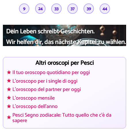
9
24
33
37
39
44
Dein Leben schreibt Geschichten.
Wir helfen dir, das nächste Kapitel zu wählen.
Altri oroscopi per Pesci
Il tuo oroscopo quotidiano per oggi
L'oroscopo per i single di oggi
L'oroscopo del partner per oggi
L'oroscopo mensile
L'oroscopo dell'anno
Pesci Segno zodiacale: Tutto quello che c'è da
sapere