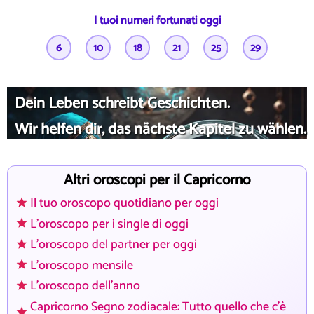
I tuoi numeri fortunati oggi
6
10
18
21
25
29
Dein Leben schreibt Geschichten.
Wir helfen dir, das nächste Kapitel zu wählen.
Altri oroscopi per il Capricorno
Il tuo oroscopo quotidiano per oggi
L'oroscopo per i single di oggi
L'oroscopo del partner per oggi
L'oroscopo mensile
L'oroscopo dell'anno
Capricorno Segno zodiacale: Tutto quello che c'è