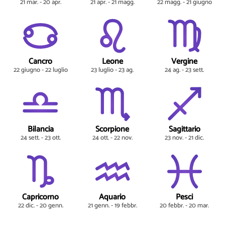
21 mar. - 20 apr.
21 apr. - 21 magg.
22 magg. - 21 giugno
Cancro
Leone
Vergine
22 giugno - 22 luglio
23 luglio - 23 ag.
24 ag. - 23 sett.
Bilancia
Scorpione
Sagittario
24 sett. - 23 ott.
24 ott. - 22 nov.
23 nov. - 21 dic.
Capricorno
Aquario
Pesci
22 dic. - 20 genn.
21 genn. - 19 febbr.
20 febbr. - 20 mar.