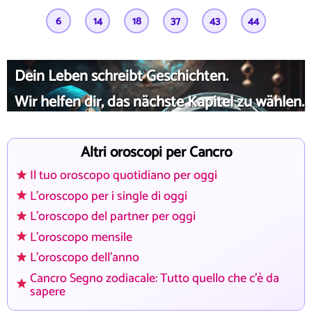
6
14
18
37
43
44
Dein Leben schreibt Geschichten.
Wir helfen dir, das nächste Kapitel zu wählen.
Altri oroscopi per Cancro
Il tuo oroscopo quotidiano per oggi
L'oroscopo per i single di oggi
L'oroscopo del partner per oggi
L'oroscopo mensile
L'oroscopo dell'anno
Cancro Segno zodiacale: Tutto quello che c'è da
sapere