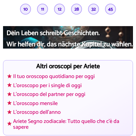
10
11
12
28
32
45
Dein Leben schreibt Geschichten.
Wir helfen dir, das nächste Kapitel zu wählen.
Altri oroscopi per Ariete
Il tuo oroscopo quotidiano per oggi
L'oroscopo per i single di oggi
L'oroscopo del partner per oggi
L'oroscopo mensile
L'oroscopo dell'anno
Ariete Segno zodiacale: Tutto quello che c'è da
sapere