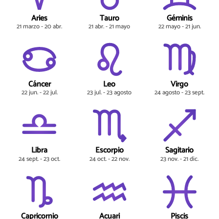
Aries
Tauro
Géminis
21 marzo - 20 abr.
21 abr. - 21 mayo
22 mayo - 21 jun.
Cáncer
Leo
Virgo
22 jun. - 22 jul.
23 jul. - 23 agosto
24 agosto - 23 sept.
Libra
Escorpio
Sagitario
24 sept. - 23 oct.
24 oct. - 22 nov.
23 nov. - 21 dic.
Capricornio
Acuari
Piscis