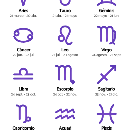
Aries
Tauro
Géminis
21 marzo - 20 abr.
21 abr. - 21 mayo
22 mayo - 21 jun.
Cáncer
Leo
Virgo
22 jun. - 22 jul.
23 jul. - 23 agosto
24 agosto - 23 sept.
Libra
Escorpio
Sagitario
24 sept. - 23 oct.
24 oct. - 22 nov.
23 nov. - 21 dic.
Capricornio
Acuari
Piscis