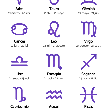
Aries
Tauro
Géminis
21 marzo - 20 abr.
21 abr. - 21 mayo
22 mayo - 21 jun.
Cáncer
Leo
Virgo
22 jun. - 22 jul.
23 jul. - 23 agosto
24 agosto - 23 sept.
Libra
Escorpio
Sagitario
24 sept. - 23 oct.
24 oct. - 22 nov.
23 nov. - 21 dic.
Capricornio
Acuari
Piscis