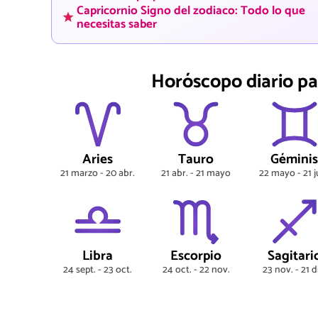
Capricornio Signo del zodiaco: Todo lo que
necesitas saber
Horóscopo diario pa
Aries
Tauro
Gémini
21 marzo - 20 abr.
21 abr. - 21 mayo
22 mayo - 21 j
Libra
Escorpio
Sagitari
24 sept. - 23 oct.
24 oct. - 22 nov.
23 nov. - 21 d