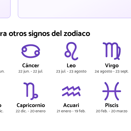
ra otros signos del zodiaco
s
Cáncer
Leo
Virgo
un.
22 jun. - 22 jul.
23 jul. - 23 agosto
24 agosto - 23 sept.
o
Capricornio
Acuari
Piscis
ic.
22 dic. - 20 enero
21 enero - 19 feb.
20 feb. - 20 marzo