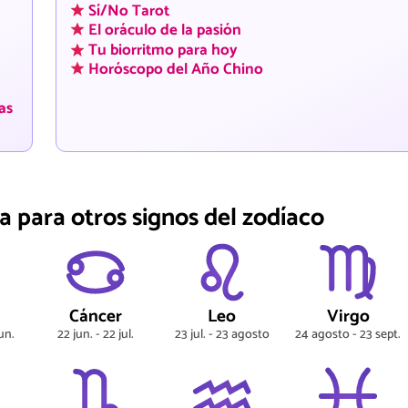
Sí/No Tarot
El oráculo de la pasión
Tu biorritmo para hoy
Horóscopo del Año Chino
as
a para otros signos del zodíaco
s
Cáncer
Leo
Virgo
un.
22 jun. - 22 jul.
23 jul. - 23 agosto
24 agosto - 23 sept.