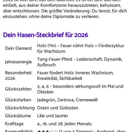
einlädt, aus deiner Komfortzone herauszutreten, behutsam,
aber entschlossen. Die größte Veränderung: Du lernst, für dich
einzustehen, ohne deine Diplomatie zu verlieren.
Dein Hasen-Steckbrief für 2026
Holz (Yin) – Feuer nährt Holz = Förderzyklus
Dein Element
für Wachstum
Yang-Feuer-Pferd – Leidenschaft, Dynamik,
Jahresenergie
Aufbruch
Besonderheit
Feuer fördert Holz: Inneres Wachstum,
2026
Kreativität, Sichtbarkeit
3, 4, 6 – besonders wirkungsvoll im Mai und
Glückszahlen
Oktober
Glücksfarben
Jadegrün, Zartrosa, Cremeweiß
Glücksrichtung
Osten und Südosten
Glücksblume
Lilie und Jasmin
Krafttage
4., 16. und 28. jeden Monats
Kompatibilität
★★★☆☆ (3 von 5 Sternen) – fordernd, aber