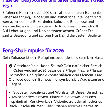
Hase der Babyboomer und Silver Generation (1939,
1951)
Erfahrene Hasen erleben 2026 ein Jahr der inneren Harmonie.
Lebenserfahrung, Feingefühl und ästhetische Intelligenz sind
wertvoller denn je. Enkelkinder, kulturelle Erlebnisse und
kreative Projekte bringen tiefe Erfüllung. Gesundheitlich gilt:
Auf Leber, Augen und Nervensystem achten. Grüner Tee,
sanfte Bewegung und schöne Musik sind die besten Begleiter.
Feng-Shui-Impulse für 2026
Dein Zuhause ist dein Refugium, besonders als sensibler Hase:
🏠 Ostsektor (dein Hasen-Sektor): Dein natürlicher Bereich
im Osten verdient 2026 besondere Pflege. Frische Pflanzen,
Holzmöbel und grüne Akzente stärken dein Element. Eine
Orchidee oder ein Bambus hier symbolisiert Wachstum und
Eleganz.
🌸 Südosten (Kreativität und Wohlstand): Dieser Bereich ist
2026 besonders aktiviert. Platziere hier etwas, das dich
inspiriert: ein Kunstwerk, ein Visionboard oder ein schönes
Buch. Frische Blumen (Lilien!) ziehen positive Energie an.