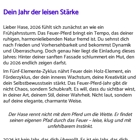
Dein Jahr der leisen Stärke
Lieber Hase, 2026 fühlt sich zunächst an wie ein
Frühjahrssturm. Das Feuer-Pferd bringt ein Tempo, das deiner
ruhigen, harmonieliebenden Natur fremd ist. Du sehnst dich
nach Frieden und Vorhersehbarkeit und bekommst Dynamik
und Überraschung. Doch genau hier liegt die Einladung dieses
Jahres: Hinter deiner sanften Fassade schlummert ein Mut, den
du 2026 endlich zeigen darfst.
Im Fünf-Elemente-Zyklus nährt Feuer dein Holz-Element, ein
Förderzyklus, der dein inneres Wachstum, deine Kreativität und
dein Selbstbewusstsein stärkt. Das Feuer-Pferd-Jahr gibt dir
nicht Chaos, sondern Schubkraft. Es will, dass du sichtbar wirst,
in deiner Art, deinem Stil, deiner Wahrheit. Nicht laut, sondern
auf deine elegante, charmante Weise.
Der Hase rennt nicht mit dem Pferd um die Wette. Er findet
seinen eigenen Pfad durch das Feuer – leise, klug und mit
unfehlbarem Instinkt.
2026 ist kein Jahr, das dich überrollt. Es ist ein Jahr, das dich