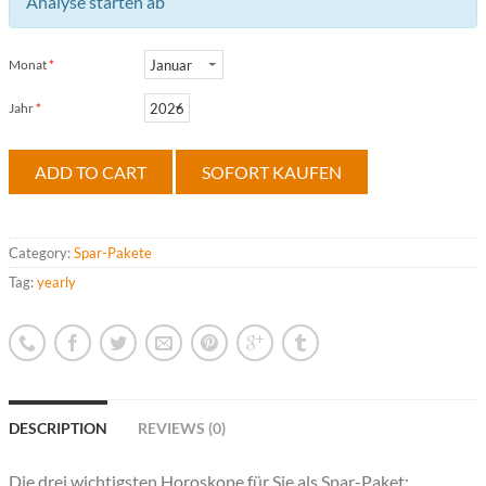
Analyse starten ab
Monat
*
Jahr
*
ADD TO CART
SOFORT KAUFEN
Category:
Spar-Pakete
Tag:
yearly
DESCRIPTION
REVIEWS (0)
Die drei wichtigsten Horoskope für Sie als Spar-Paket: